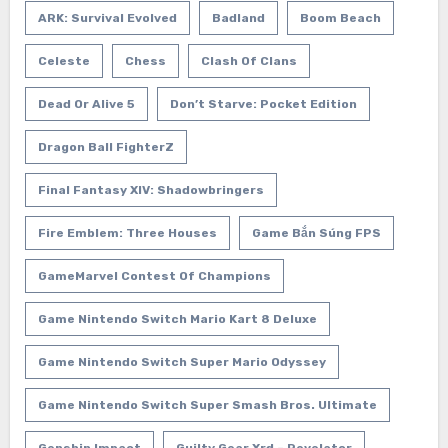
ARK: Survival Evolved
Badland
Boom Beach
Celeste
Chess
Clash Of Clans
Dead Or Alive 5
Don’t Starve: Pocket Edition
Dragon Ball FighterZ
Final Fantasy XIV: Shadowbringers
Fire Emblem: Three Houses
Game Bắn Súng FPS
GameMarvel Contest Of Champions
Game Nintendo Switch Mario Kart 8 Deluxe
Game Nintendo Switch Super Mario Odyssey
Game Nintendo Switch Super Smash Bros. Ultimate
Genshin Impact
Guilty Gear Xrd – Revelator