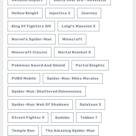
Hollow Knight
Injustice 2
Journey
King Of Fighters XIV
Luigi’s Mansion 3
Marvel’s Spider-Man
Minecraft
Minecraft Classic
Mortal Kombat X
Pokémon Sword And Shield
Portal Knights
PUBG Mobile
Spider-Man: Miles Morales
Spider-Man: Shattered Dimensions
Spider-Man: Web Of Shadows
Splatoon 2
Street Fighter V
Sudoku
Tekken 7
Temple Run
The Amazing Spider-Man