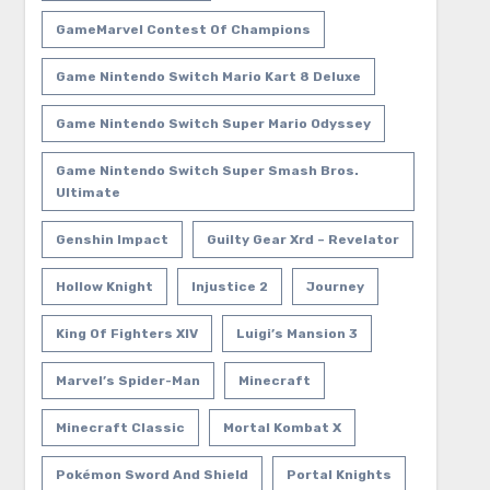
GameMarvel Contest Of Champions
Game Nintendo Switch Mario Kart 8 Deluxe
Game Nintendo Switch Super Mario Odyssey
Game Nintendo Switch Super Smash Bros.
Ultimate
Genshin Impact
Guilty Gear Xrd – Revelator
Hollow Knight
Injustice 2
Journey
King Of Fighters XIV
Luigi’s Mansion 3
Marvel’s Spider-Man
Minecraft
Minecraft Classic
Mortal Kombat X
Pokémon Sword And Shield
Portal Knights