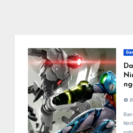
Ga
Da
Ni
ng
2
Bạn đã chinh phục xong 15 tựa game đầu tiên trên
Nin
ngh