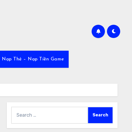
Nạp Thẻ – Nạp Tiền Game
Search
for: