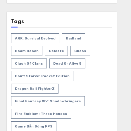
Tags
ARK: Survival Evolved
Badland
Boom Beach
Celeste
Chess
Clash Of Clans
Dead Or Alive 5
Don’t Starve: Pocket Edition
Dragon Ball FighterZ
Final Fantasy XIV: Shadowbringers
Fire Emblem: Three Houses
Game Bắn Súng FPS