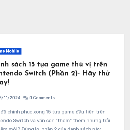
me Mobile
nh sách 15 tựa game thú vị trên
ntendo Switch (Phần 2)- Hãy thử
ay!
5/11/2024
0 Comments
tendo Switch và vẫn còn "thèm" thêm những trải
iệm mới? Đừng lo, phần 2 của danh sách này…