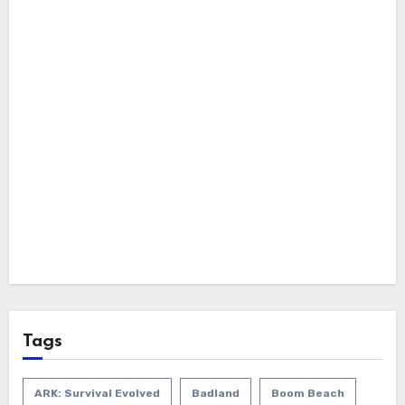
Tags
ARK: Survival Evolved
Badland
Boom Beach