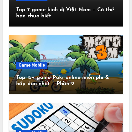
Top 7 game kinh dị Việt Nam – Có thể
bạn chưa biết
Game Mobile
Top 15+ game Poki online miễn phí &
hấp dẫn nhất – Phần 2