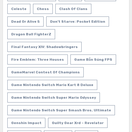
Celeste
Chess
Clash Of Clans
Dead Or Alive 5
Don’t Starve: Pocket Edition
Dragon Ball FighterZ
Final Fantasy XIV: Shadowbringers
Fire Emblem: Three Houses
Game Bắn Súng FPS
GameMarvel Contest Of Champions
Game Nintendo Switch Mario Kart 8 Deluxe
Game Nintendo Switch Super Mario Odyssey
Game Nintendo Switch Super Smash Bros. Ultimate
Genshin Impact
Guilty Gear Xrd – Revelator