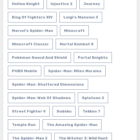
Hollow Knight
Injustice 2
Journey
King Of Fighters XIV
Luigi’s Mansion 3
Marvel’s Spider-Man
Minecraft
Minecraft Classic
Mortal Kombat X
Pokémon Sword And Shield
Portal Knights
PUBG Mobile
Spider-Man: Miles Morales
Spider-Man: Shattered Dimensions
Spider-Man: Web Of Shadows
Splatoon 2
Street Fighter V
Sudoku
Tekken 7
Temple Run
The Amazing Spider-Man
The Spider-Man 2
The Witcher 3: Wild Hunt