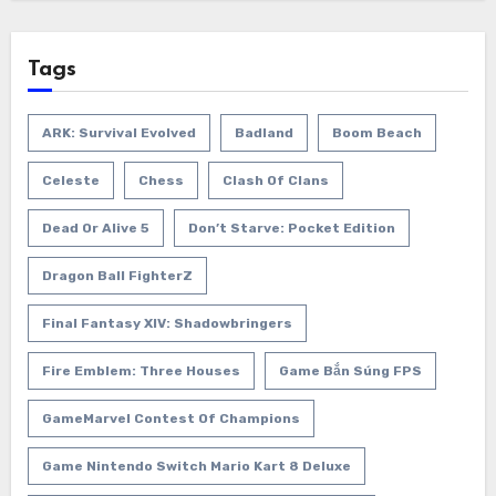
Tags
ARK: Survival Evolved
Badland
Boom Beach
Celeste
Chess
Clash Of Clans
Dead Or Alive 5
Don’t Starve: Pocket Edition
Dragon Ball FighterZ
Final Fantasy XIV: Shadowbringers
Fire Emblem: Three Houses
Game Bắn Súng FPS
GameMarvel Contest Of Champions
Game Nintendo Switch Mario Kart 8 Deluxe