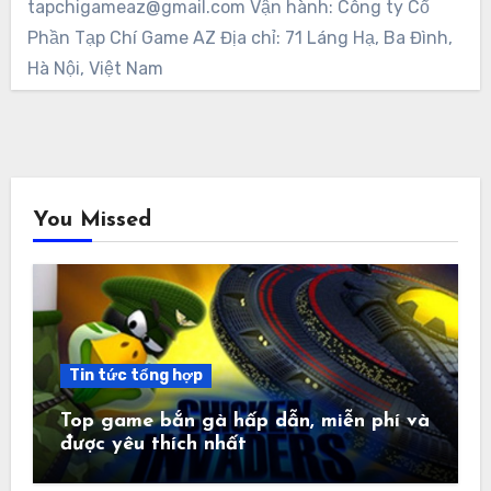
tapchigameaz@gmail.com Vận hành: Công ty Cổ
Phần Tạp Chí Game AZ Địa chỉ: 71 Láng Hạ, Ba Đình,
Hà Nội, Việt Nam
You Missed
Tin tức tổng hợp
Top game bắn gà hấp dẫn, miễn phí và
được yêu thích nhất