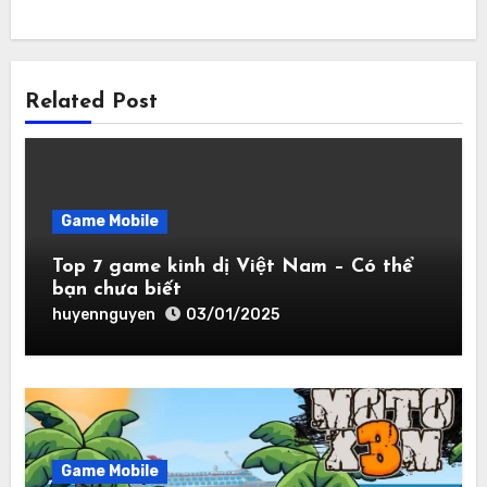
Related Post
Game Mobile
Top 7 game kinh dị Việt Nam – Có thể
bạn chưa biết
huyennguyen
03/01/2025
Game Mobile