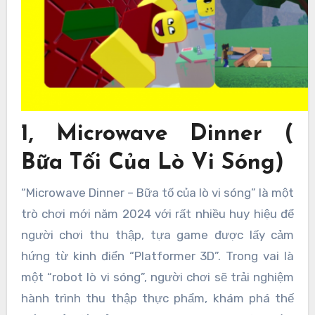
1, Microwave Dinner (
Bữa Tối Của Lò Vi Sóng)
“Microwave Dinner – Bữa tố của lò vi sóng” là một
trò chơi mới năm 2024 với rất nhiều huy hiệu để
người chơi thu thập, tựa game được lấy cảm
hứng từ kinh điển “Platformer 3D”. Trong vai là
một “robot lò vi sóng”, người chơi sẽ trải nghiệm
hành trình thu thập thực phẩm, khám phá thế