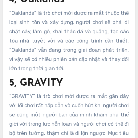
“Oaklands” là trò chơi mới được ra mắt thuộc thể
loại sinh tồn và xây dựng, người chơi sẽ phải đi
chặt cây, làm gỗ, khai thác đá và quặng, tạo các
tòa nhà tuyệt vời và các công trình cần thiết.
“Oaklands” vẫn đang trong giai đoạn phát triển,
vì vậy sẽ có nhiều phiên bản cập nhật và thay đổi
lớn trong thời gian tới.
5, GRAVITY
“GRAVITY” là trò chơi mới được ra mắt gần đây
với lối chơi rất hấp dẫn và cuốn hút khi người chơi
sẽ cũng một người bạn của mình khám phá thế
giới với trọng lực hỗn loạn và người chơi có thể đi
bộ trên tường, thậm chí là đi lộn ngược. Mục tiêu