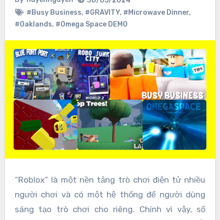
30/05/2024
#Busy Business
,
#GRAVITY
,
#Microwave Dinner
,
#Oaklands
,
#Omega Space DEMO
“Roblox” là một nền tảng trò chơi điện tử nhiều
người chơi và có một hệ thống để người dùng
sáng tạo trò chơi cho riêng. Chính vì vậy, số