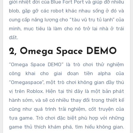
giới nhiệt đới của Blue Fort Port và giúp đỡ nhiều
blob, gặp gỡ các robot khác nhau sống ở đó và
cung cấp năng lượng cho “tàu vũ trụ tủ lạnh” của
mình, mục tiêu là làm cho nó trở lại nhà ở trái
đất.
2, Omega Space DEMO
“Omega Space DEMO” là trò chơi thử nghiệm
công khai cho giai đoạn tiền alpha của
“Omegaspace”, một trò chơi không gian đầy thú
vị trên Roblox. Hiện tại thì đây là một bản phát
hành sớm, và sẽ có nhiều thay đổi trong thiết kế
cũng như quá trình trải nghiệm, cốt truyện của
tựa game. Trò chơi đặc biệt phù hợp với những
game thủ thích khám phá, tìm hiểu không gian.