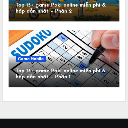
Top 15+ game Poki online miễn phí &
hấp dẫn nhất – Phần 2
Game Mobile
Top 15+ game Poki online miễn phí &
hấp dẫn nhất – Phần 1