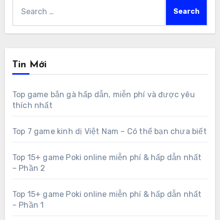
Search
for:
Tin Mới
Top game bắn gà hấp dẫn, miễn phí và được yêu
thích nhất
Top 7 game kinh dị Việt Nam – Có thể bạn chưa biết
Top 15+ game Poki online miễn phí & hấp dẫn nhất
– Phần 2
Top 15+ game Poki online miễn phí & hấp dẫn nhất
– Phần 1