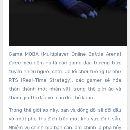
Game MOBA (Multiplayer Online Battle Arena)
được hiểu nôm na là các game đấu trường trực
tuyến nhiều người chơi. Có lối chơi tương tự như
RTS (Real-Time Strategy), các gamer sẽ hóa
thân thành một nhân vật trong thế giới ảo và
tham gia thi đấu với các đối thủ khác.
Trong thế giới ảo này, bạn và đồng đội sẽ đối đầu
với một phe thủ địch trên một khu vực định sẵn.
Nhiệm vụ chính mà bạn cần làm chính là phá hủy