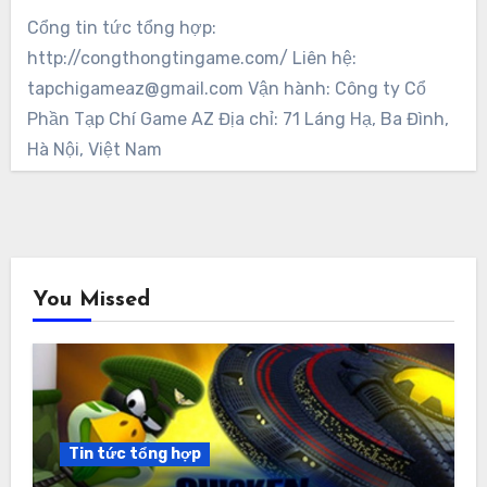
Cổng tin tức tổng hợp:
http://congthongtingame.com/ Liên hệ:
tapchigameaz@gmail.com Vận hành: Công ty Cổ
Phần Tạp Chí Game AZ Địa chỉ: 71 Láng Hạ, Ba Đình,
Hà Nội, Việt Nam
You Missed
Tin tức tổng hợp