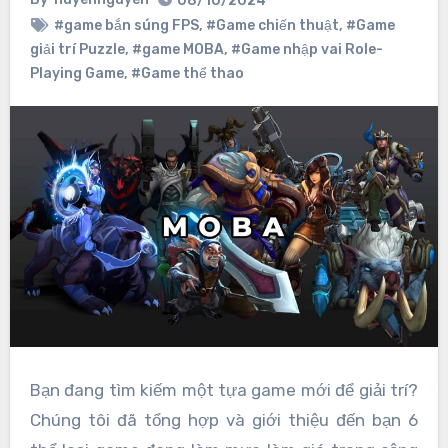
08/10/2024
#game bắn súng FPS
,
#Game chiến thuật
,
#Game
giải trí Puzzle
,
#game MOBA
,
#Game nhập vai Role-
Playing Game
,
#Game thể thao
Bạn đang tìm kiếm một tựa game mới để giải trí?
Chúng tôi đã tổng hợp và giới thiệu đến bạn 6