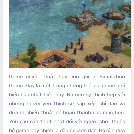
Game chiến thuật hay còn gọi là Simulation
Game. Đây là một trong những thể loại game phổ
biến bậc nhất hiện nay. Nó cực kỳ thích hợp với
những người yêu thích sự sắp xếp, chỉ đạo và
đưa ra chiến thuật để hoàn thành các mục tiêu.
Yêu cầu cần thiết nhất đối với người chơi thuộc
hệ game này chính là đầu óc lãnh đạo. Họ cần đưa