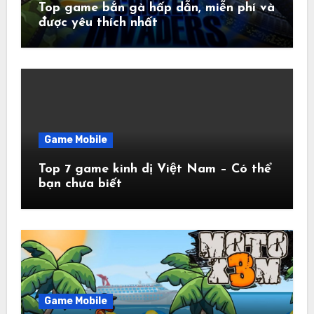
Top game bắn gà hấp dẫn, miễn phí và
được yêu thích nhất
Game Mobile
Top 7 game kinh dị Việt Nam – Có thể
bạn chưa biết
Game Mobile