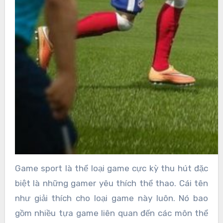
Game sport là thể loại game cực kỳ thu hút đặc
biệt là những gamer yêu thích thể thao. Cái tên
như giải thích cho loại game này luôn. Nó bao
gồm nhiều tựa game liên quan đến các môn thể