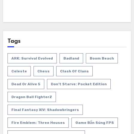
Tags
ARK: Survival Evolved
Badland
Boom Beach
Celeste
Chess
Clash Of Clans
Dead Or Alive 5
Don’t Starve: Pocket Edition
Dragon Ball FighterZ
Final Fantasy XIV: Shadowbringers
Fire Emblem: Three Houses
Game Bắn Súng FPS