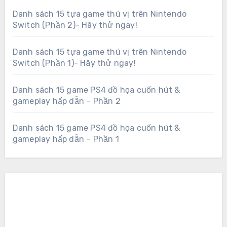
Danh sách 15 tựa game thú vị trên Nintendo
Switch (Phần 2)- Hãy thử ngay!
Danh sách 15 tựa game thú vị trên Nintendo
Switch (Phần 1)- Hãy thử ngay!
Danh sách 15 game PS4 đồ họa cuốn hút &
gameplay hấp dẫn – Phần 2
Danh sách 15 game PS4 đồ họa cuốn hút &
gameplay hấp dẫn – Phần 1