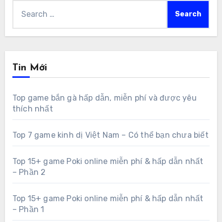
Search
for:
Tin Mới
Top game bắn gà hấp dẫn, miễn phí và được yêu
thích nhất
Top 7 game kinh dị Việt Nam – Có thể bạn chưa biết
Top 15+ game Poki online miễn phí & hấp dẫn nhất
– Phần 2
Top 15+ game Poki online miễn phí & hấp dẫn nhất
– Phần 1