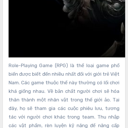
Role-Playing Game (RPG) là thể loại game phổ
biến được biết đến nhiều nhất đối với giới trẻ Việt
Nam. Các game thuộc thể này thường có lối chơi
khá giống nhau. Về bản chất người chơi sẽ hóa
thân thành một nhân vật trong thế giới ảo. Tại
đây, họ sẽ tham gia các cuộc phiêu lưu, tương
tác với người chơi khác trong team. Thu nhập
các vật phẩm, rèn luyện kỹ năng để năng cấp