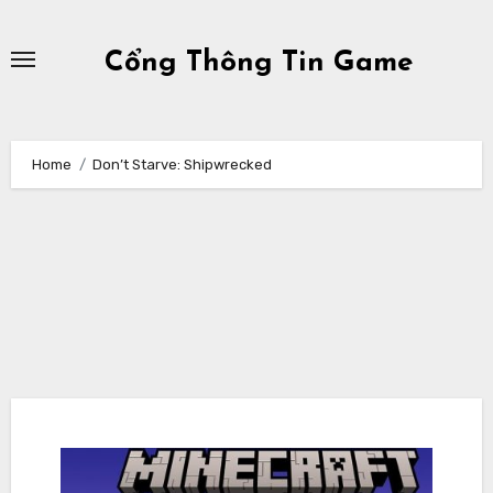
Skip
to
Cổng Thông Tin Game
content
Home
Don’t Starve: Shipwrecked