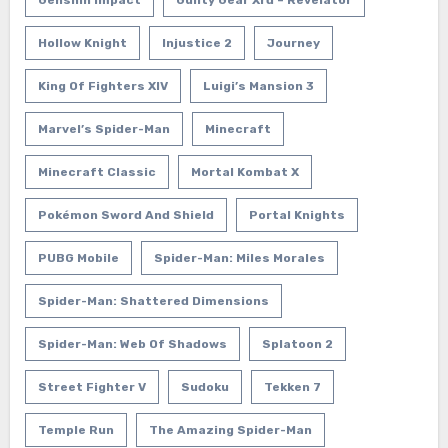
Hollow Knight
Injustice 2
Journey
King Of Fighters XIV
Luigi’s Mansion 3
Marvel’s Spider-Man
Minecraft
Minecraft Classic
Mortal Kombat X
Pokémon Sword And Shield
Portal Knights
PUBG Mobile
Spider-Man: Miles Morales
Spider-Man: Shattered Dimensions
Spider-Man: Web Of Shadows
Splatoon 2
Street Fighter V
Sudoku
Tekken 7
Temple Run
The Amazing Spider-Man