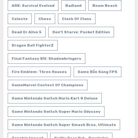
ARK: Survival Evolved
Badland
Boom Beach
Celeste
Chess
Clash Of Clans
Dead Or Alive 5
Don’t Starve: Pocket Edition
Dragon Ball FighterZ
Final Fantasy XIV: Shadowbringers
Fire Emblem: Three Houses
Game Bắn Súng FPS
GameMarvel Contest Of Champions
Game Nintendo Switch Mario Kart 8 Deluxe
Game Nintendo Switch Super Mario Odyssey
Game Nintendo Switch Super Smash Bros. Ultimate
Genshin Impact
Guilty Gear Xrd – Revelator