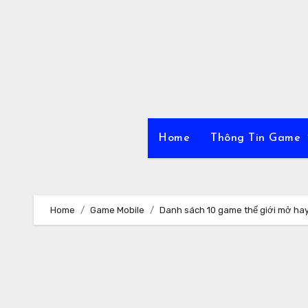
Skip
to
content
Home
Thông Tin Game
Home
Game Mobile
Danh sách 10 game thế giới mở hay