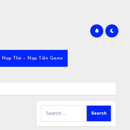
Nạp Thẻ – Nạp Tiền Game
Search
for: