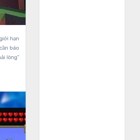
 cần báo
ải lòng”