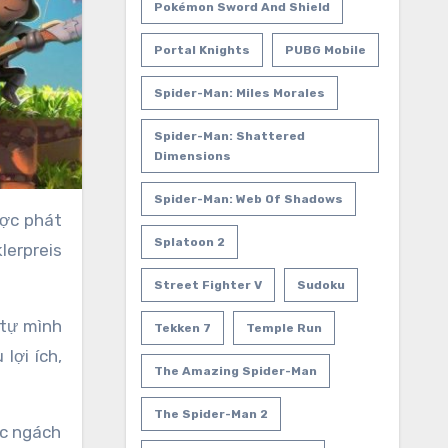
Pokémon Sword And Shield
Portal Knights
PUBG Mobile
Spider-Man: Miles Morales
Spider-Man: Shattered
Dimensions
Spider-Man: Web Of Shadows
ược phát
Splatoon 2
erpreis
Street Fighter V
Sudoku
 tự mình
Tekken 7
Temple Run
lợi ích,
The Amazing Spider-Man
The Spider-Man 2
óc ngách