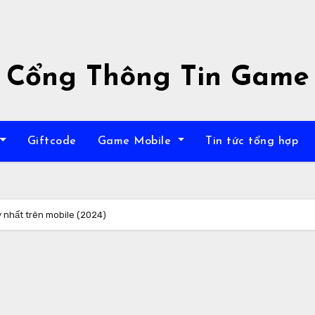
Cổng Thông Tin Game
Giftcode
Game Mobile
Tin tức tổng hợp
 nhất trên mobile (2024)