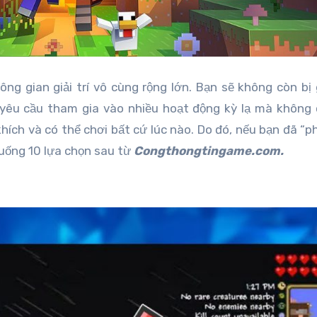
yêu cầu tham gia vào nhiều hoạt động kỳ lạ mà không
hích và có thể chơi bất cứ lúc nào. Do đó, nếu bạn đã “ph
uống 10 lựa chọn sau từ
Congthongtingame.com.