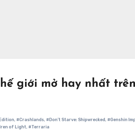
hế giới mở hay nhất trê
Edition
,
#Crashlands
,
#Don’t Starve: Shipwrecked
,
#Genshin Im
dren of Light
,
#Terraria