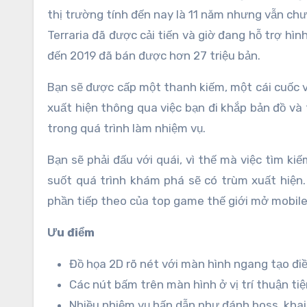
thị trường tính đến nay là 11 năm nhưng vẫn chư
Terraria đã được cải tiến và giờ đang hỗ trợ hìn
đến 2019 đã bán được hơn 27 triệu bản.
Bạn sẽ được cấp một thanh kiếm, một cái cuốc và
xuất hiện thông qua việc bạn đi khắp bản đồ và
trong quá trình làm nhiệm vụ.
Bạn sẽ phải đấu với quái, vì thế mà việc tìm ki
suốt quá trình khám phá sẽ có trùm xuất hiện
phần tiếp theo của top game thế giới mở mobile
Ưu điểm
Đồ họa 2D rõ nét với màn hình ngang tạo điề
Các nút bấm trên màn hình ở vị trí thuận ti
Nhiều nhiệm vụ hấp dẫn như đánh boss, khai 