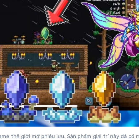
ame thế giới mở phiêu lưu. Sản phẩm giải trí này đã có 