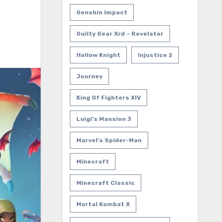
Genshin Impact
Guilty Gear Xrd – Revelator
Hollow Knight
Injustice 2
Journey
King Of Fighters XIV
Luigi’s Mansion 3
Marvel’s Spider-Man
Minecraft
Minecraft Classic
Mortal Kombat X