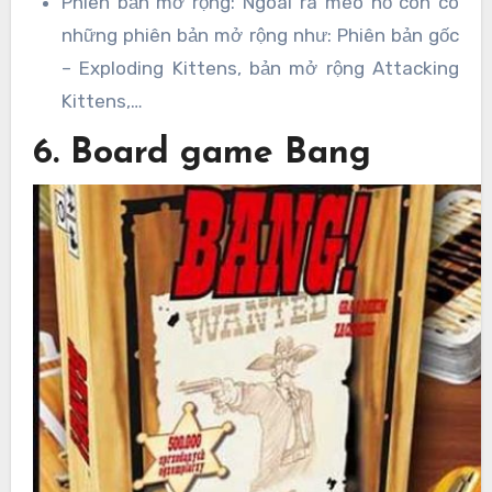
Phiên bản mở rộng: Ngoài ra mèo nổ còn có
những phiên bản mở rộng như: Phiên bản gốc
– Exploding Kittens, bản mở rộng Attacking
Kittens,…
6. Board game Bang