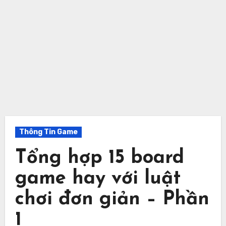
Thông Tin Game
Tổng hợp 15 board
game hay với luật
chơi đơn giản – Phần
1