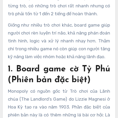
từng trò, có những trò chơi rất nhanh nhưng có
trò phải tốn từ 1 đến 2 tiếng để hoàn thành.
Giống như nhiều trò chơi khác, board game giúp
người chơi rèn luyện trí não, khả năng phán đoán
tình hình, logic và xử lý nhanh nhạy hơn. Thậm
chí trong nhiều game nó còn giúp con người tăng
kỹ năng làm việc nhóm hoặc khả năng lãnh đạo.
1. Board game cờ Tỷ Phú
(Phiên bản đặc biệt)
Monopoly có nguồn gốc từ Trò chơi của Lãnh
chúa (The Landlord’s Game) do Lizzie Magnesi ở
Hoa Kỳ tạo ra vào năm 1903. Phần đặc biệt của
phiên bản này là có thêm những lá bài cơ hội: Là