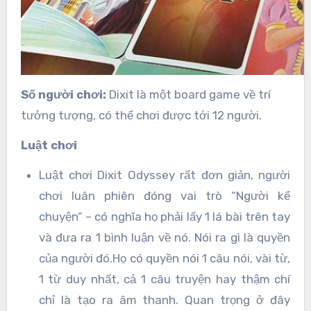
Số người chơi:
Dixit là một board game về trí
tưởng tượng, có thể chơi được tới 12 người.
Luật chơi
Luật chơi Dixit Odyssey rất đơn giản, người
chơi luân phiên đóng vai trò “Người kể
chuyện” – có nghĩa họ phải lấy 1 lá bài trên tay
và đưa ra 1 bình luận về nó. Nói ra gì là quyền
của người đó.Họ có quyền nói 1 câu nói, vài từ,
1 từ duy nhất, cả 1 câu truyện hay thậm chí
chỉ là tạo ra âm thanh. Quan trọng ở đây