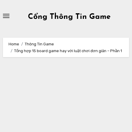
Skip
to
Cổng Thông Tin Game
content
Home
Thông Tin Game
Tổng hợp 15 board game hay với luật chơi đơn giản – Phần 1