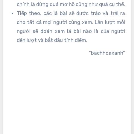
chính là đừng quá mơ hồ cũng như quá cụ thể.
Tiếp theo, các lá bài sẽ đước tráo và trải ra
cho tất cả mọi người cùng xem. Lần lượt mỗi
người sẽ đoán xem lá bài nào là của người
đến lượt và bắt đầu tính điểm.
“bachhoaxanh”