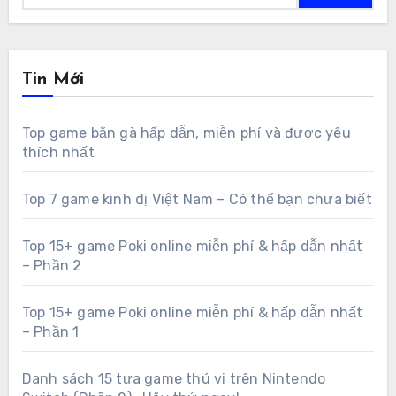
Tin Mới
Top game bắn gà hấp dẫn, miễn phí và được yêu
thích nhất
Top 7 game kinh dị Việt Nam – Có thể bạn chưa biết
Top 15+ game Poki online miễn phí & hấp dẫn nhất
– Phần 2
Top 15+ game Poki online miễn phí & hấp dẫn nhất
– Phần 1
Danh sách 15 tựa game thú vị trên Nintendo