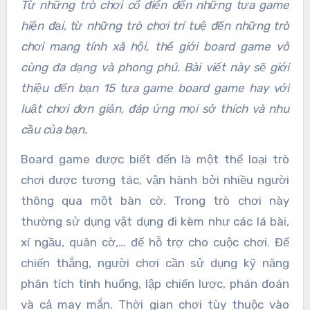
Từ những trò chơi cổ điển đến những tựa game
hiện đại, từ những trò chơi trí tuệ đến những trò
chơi mang tính xã hội, thế giới board game vô
cùng đa dạng và phong phú. Bài viết này sẽ giới
thiệu đến bạn 15 tựa game board game hay với
luật chơi đơn giản, đáp ứng mọi sở thích và nhu
cầu của bạn.
Board game được biết đến là một thể loại trò
chơi được tương tác, vận hành bởi nhiều người
thông qua một bàn cờ. Trong trò chơi này
thường sử dụng vật dụng đi kèm như các lá bài,
xí ngầu, quân cờ,… để hỗ trợ cho cuộc chơi. Để
chiến thắng, người chơi cần sử dụng kỹ năng
phân tích tình huống, lập chiến lược, phán đoán
và cả may mắn. Thời gian chơi tùy thuộc vào