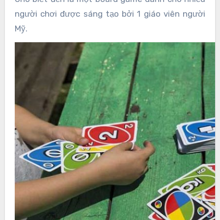
người chơi được sáng tạo bởi 1 giáo viên người
Mỹ.