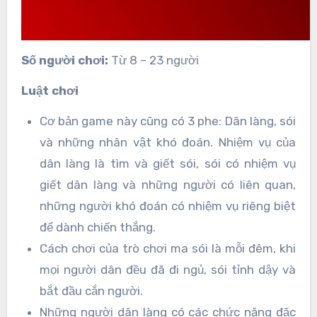
Số người chơi:
Từ 8 – 23 người
Luật chơi
Cơ bản game này cũng có 3 phe: Dân làng, sói
và những nhân vật khó đoán. Nhiệm vụ của
dân làng là tìm và giết sói, sói có nhiệm vụ
giết dân làng và những người có liên quan,
những người khó đoán có nhiệm vụ riêng biệt
để dành chiến thắng.
Cách chơi của trò chơi ma sói là mỗi đêm, khi
mọi người dân đều đã đi ngủ, sói tỉnh dậy và
bắt đầu cắn người.
Những người dân làng có các chức năng đặc