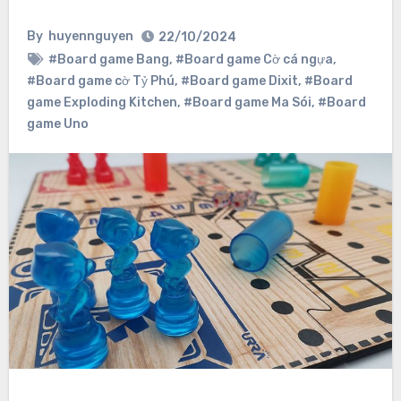
By
huyennguyen
22/10/2024
#Board game Bang
,
#Board game Cờ cá ngựa
,
#Board game cờ Tỷ Phú
,
#Board game Dixit
,
#Board
game Exploding Kitchen
,
#Board game Ma Sói
,
#Board
game Uno