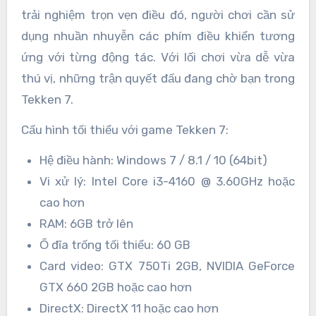
trải nghiệm trọn vẹn điều đó, người chơi cần sử
dụng nhuần nhuyễn các phím điều khiển tương
ứng với từng động tác. Với lối chơi vừa dễ vừa
thú vị, những trận quyết đấu đang chờ bạn trong
Tekken 7.
Cấu hình tối thiểu với game Tekken 7:
Hệ điều hành: Windows 7 / 8.1 / 10 (64bit)
Vi xử lý: Intel Core i3-4160 @ 3.60GHz hoặc
cao hơn
RAM: 6GB trở lên
Ổ đĩa trống tối thiểu: 60 GB
Card video: GTX 750Ti 2GB, NVIDIA GeForce
GTX 660 2GB hoặc cao hơn
DirectX: DirectX 11 hoặc cao hơn