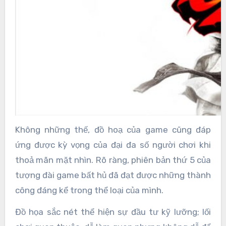
Không những thế, đồ hoạ của game cũng đáp
ứng được kỳ vọng của đại đa số người chơi khi
thoả mãn mặt nhìn. Rõ ràng, phiên bản thứ 5 của
tượng đài game bất hủ đã đạt được những thành
công đáng kể trong thể loại của mình.
Đồ họa sắc nét thể hiện sự đầu tư kỹ lưỡng; lối