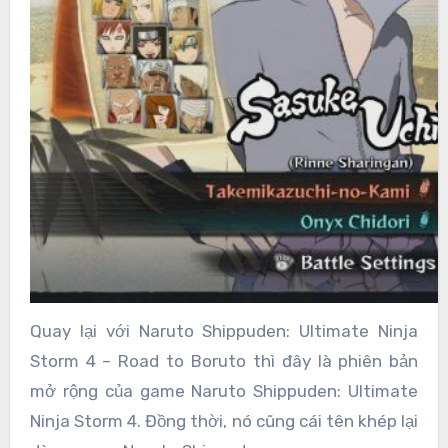
Quay lại với Naruto Shippuden: Ultimate Ninja
Storm 4 – Road to Boruto thì đây là phiên bản
mở rộng của game Naruto Shippuden: Ultimate
Ninja Storm 4. Đồng thời, nó cũng cái tên khép lại