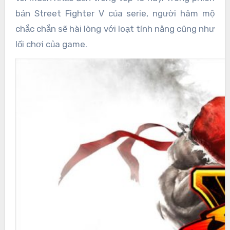
bản Street Fighter V của serie, người hâm mộ
chắc chắn sẽ hài lòng với loạt tính năng cũng như
lối chơi của game.