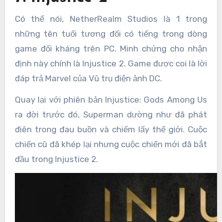
Có thể nói, NetherRealm Studios là 1 trong
những tên tuổi tương đối có tiếng trong dòng
game đối kháng trên PC. Minh chứng cho nhận
định này chính là Injustice 2. Game được coi là lời
đáp trả Marvel của Vũ trụ điện ảnh DC.
Quay lại với phiên bản Injustice: Gods Among Us
ra đời trước đó, Superman dường như đã phát
điên trong đau buồn và chiếm lấy thế giới. Cuộc
chiến cũ đã khép lại nhưng cuộc chiến mới đã bắt
đầu trong Injustice 2.