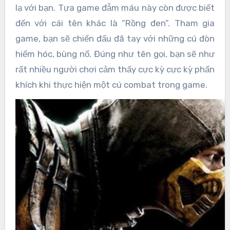
lạ với bạn. Tựa game đẫm máu này còn được biết
đến với cái tên khác là “Rồng đen”. Tham gia
game, bạn sẽ chiến đấu đã tay với những cú đòn
hiểm hóc, bùng nổ. Đúng như tên gọi, bạn sẽ như
rất nhiều người chơi cảm thấy cực kỳ cực kỳ phấn
khích khi thực hiện một cú combat trong game.