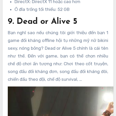
DirectX: DirectX 11 hoặc cao hơn
Ổ đĩa trống tối thiểu: 52 GB
9. Dead or Alive 5
Bạn nghĩ sao nếu chúng tôi giới thiệu đến bạn 1
game đối kháng offline hội tụ những mỹ nữ bikini
sexy, nóng bỏng? Dead or Alive 5 chính là cái tên
như thế. Đến với game, bạn có thể chọn nhiều
chế độ chơi ấn tượng như: Chơi theo cốt truyện,
song đấu đối kháng đơn, song đấu đối kháng đôi,
chiến đấu theo đội, chế độ survival, …