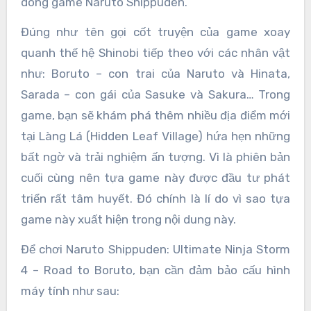
dòng game Naruto Shippuden.
Đúng như tên gọi cốt truyện của game xoay
quanh thế hệ Shinobi tiếp theo với các nhân vật
như: Boruto – con trai của Naruto và Hinata,
Sarada – con gái của Sasuke và Sakura… Trong
game, bạn sẽ khám phá thêm nhiều địa điểm mới
tại Làng Lá (Hidden Leaf Village) hứa hẹn những
bất ngờ và trải nghiệm ấn tượng. Vì là phiên bản
cuối cùng nên tựa game này được đầu tư phát
triển rất tâm huyết. Đó chính là lí do vì sao tựa
game này xuất hiện trong nội dung này.
Để chơi Naruto Shippuden: Ultimate Ninja Storm
4 – Road to Boruto, bạn cần đảm bảo cấu hình
máy tính như sau: