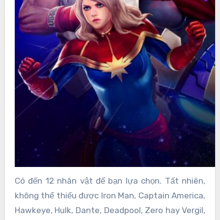
Có đến 12 nhân vật để bạn lựa chọn. Tất nhiên,
không thể thiếu được Iron Man, Captain America,
Hawkeye, Hulk, Dante, Deadpool, Zero hay Vergil,