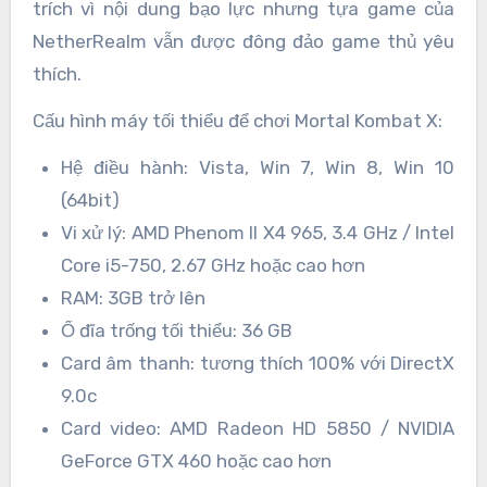
trích vì nội dung bạo lực nhưng tựa game của
NetherRealm vẫn được đông đảo game thủ yêu
thích.
Cấu hình máy tối thiểu để chơi Mortal Kombat X:
Hệ điều hành: Vista, Win 7, Win 8, Win 10
(64bit)
Vi xử lý: AMD Phenom II X4 965, 3.4 GHz / Intel
Core i5-750, 2.67 GHz hoặc cao hơn
RAM: 3GB trở lên
Ổ đĩa trống tối thiểu: 36 GB
Card âm thanh: tương thích 100% với DirectX
9.0c
Card video: AMD Radeon HD 5850 / NVIDIA
GeForce GTX 460 hoặc cao hơn