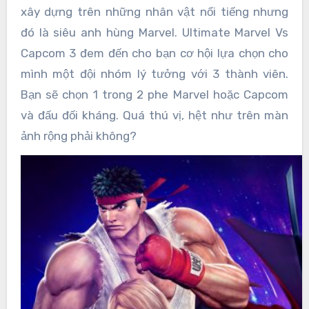
xây dựng trên những nhân vật nổi tiếng nhưng
đó là siêu anh hùng Marvel. Ultimate Marvel Vs
Capcom 3 đem đến cho bạn cơ hội lựa chọn cho
mình một đội nhóm lý tưởng với 3 thành viên.
Bạn sẽ chọn 1 trong 2 phe Marvel hoặc Capcom
và đấu đối kháng. Quá thú vị, hệt như trên màn
ảnh rộng phải không?